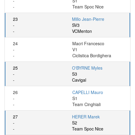
-
S1
-
Team Spoc Nice
23
Millo Jean-Pierre
-
SV3
-
VCMenton
24
Macri Francesco
-
V1
-
Ciclistica Bordighera
25
O'BYRNE Myles
-
S3
-
Cavigal
26
CAPELLI Mauro
-
S1
-
Team Cinghiali
27
HERER Marek
-
S2
-
Team Spoc Nice