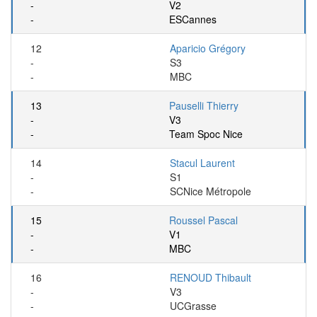
-
V2
-
ESCannes
12
Aparicio Grégory
-
S3
-
MBC
13
Pauselli Thierry
-
V3
-
Team Spoc Nice
14
Stacul Laurent
-
S1
-
SCNice Métropole
15
Roussel Pascal
-
V1
-
MBC
16
RENOUD Thibault
-
V3
-
UCGrasse