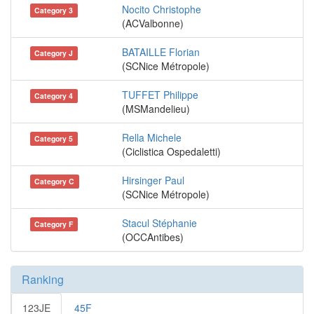
Nocito Christophe
Category 3
(ACValbonne)
BATAILLE Florian
Category J
(SCNice Métropole)
TUFFET Philippe
Category 4
(MSMandelieu)
Rella Michele
Category 5
(Ciclistica Ospedaletti)
Hirsinger Paul
Category C
(SCNice Métropole)
Stacul Stéphanie
Category F
(OCCAntibes)
Ranking
123JE
45F