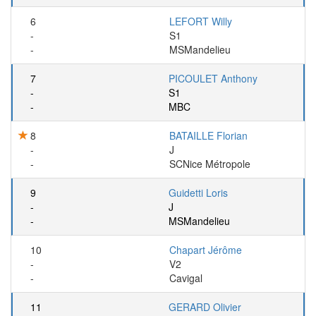
6
LEFORT Willy
-
S1
-
MSMandelieu
7
PICOULET Anthony
-
S1
-
MBC
8
BATAILLE Florian
-
J
-
SCNice Métropole
9
Guidetti Loris
-
J
-
MSMandelieu
10
Chapart Jérôme
-
V2
-
Cavigal
11
GERARD Olivier