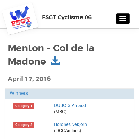
FSGT Cyclisme 06
Toggle
navigat
Menton - Col de la
Madone
April 17, 2016
Winners
DUBOIS Arnaud
Category 1
(MBC)
Hordnes Vebjorn
Category 2
(OCCAntibes)