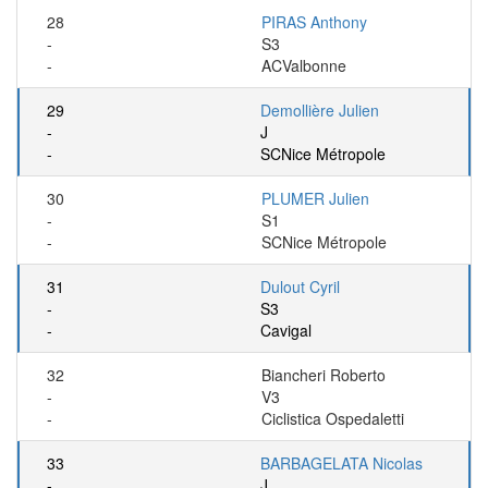
28
PIRAS Anthony
-
S3
-
ACValbonne
29
Demollière Julien
-
J
-
SCNice Métropole
30
PLUMER Julien
-
S1
-
SCNice Métropole
31
Dulout Cyril
-
S3
-
Cavigal
32
Biancheri Roberto
-
V3
-
Ciclistica Ospedaletti
33
BARBAGELATA Nicolas
-
J