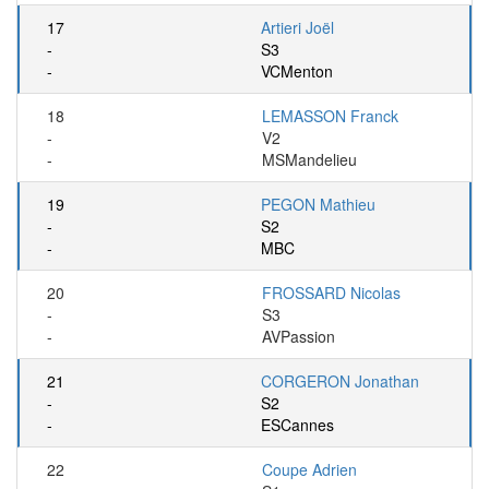
17
Artieri Joël
-
S3
-
VCMenton
18
LEMASSON Franck
-
V2
-
MSMandelieu
19
PEGON Mathieu
-
S2
-
MBC
20
FROSSARD Nicolas
-
S3
-
AVPassion
21
CORGERON Jonathan
-
S2
-
ESCannes
22
Coupe Adrien